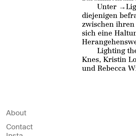
Unter
→
Li
diejenigen befr
zwischen ihren 
sich eine Haltu
Herangehenswe
Lighting th
Knes
,
Kristin L
und Rebecca Wi
About
Contact
Insta