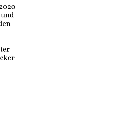
2020
n und
lden
ter
ecker