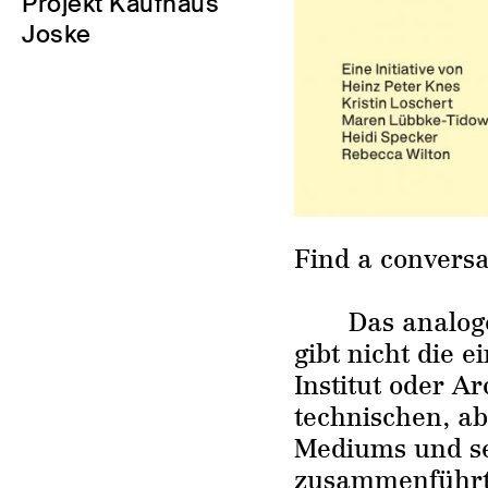
Projekt Kaufhaus
Joske
Find a conversa
Das analoge
gibt nicht die e
Institut oder A
technischen, a
Mediums und se
zusammenführ