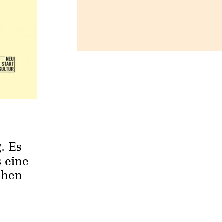
. Es
s eine
ichen